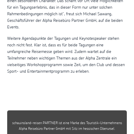
einen besonderen Charakter. Das schafft vor Ort viele Möglichkeiten
für ein Tagungserlebnis, das in dieser Form nur unter solchen
Rahmenbedingungen möglich ist“, freut sich Michael Sawang,
Geschäftsführer der Alpha Reisebüro Partner GmbH, auf die beiden
Events.
Weitere Agendapunkte der Tagungen und Keynotespeaker stehen
noch nicht fest. Klar ist, dass es für beide Tagungen eine
umfangreiche Reisemesse geben wird. Zudem wartet auf die
Teilnehmer neben wichtigen Themen aus der Alpha Zentrale ein
vielseitiges Workshopprogramm sowie Zeit, um den Club und dessen
Sport- und Entertainmentprogramm zu erleben.
schauinsland-reisen PARTNER ist eine Marke des Touristik-Unternehmens
Alpha Reisebüro Partner GmbH mit Sitz im hessischen Oberursel.