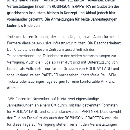
schauinsland-reisen PARTNER vom 11. bis 14. November. Beide
Veranstaltungen finden im ROBINSON IERAPETRA im Südosten der
griechischen Insel statt, bleiben in Konzept und Ablauf jedoch klar
voneinander getrennt. Die Anmeldungen für beide Jahrestagungen
laufen bis Ende Juni.
Trotz der klaren Trennung der beiden Tagungen will Alpha für beide
Formate dieselbe exklusive Infrastruktur nutzen. Die Besonderheiten:
Der Club steht in diesem Zeitraum ausschließlich den
Teilnehmerinnen und Teilnehmern der beiden Veranstaltungen zur
Verfügung. Auch die Flüge ab Frankfurt sind mit Unterstützung von
Condor als Vollcharter nur für die Gruppen von HOLIDAY LAND und
schauinsland-reisen PARTNER vorgesehen. Kostenfreie Rail-&Fly-
Tickets oder Zubringerflüge sorgen für eine komfortable An- und
Abreise.
„Wir führen im November auf Kreta zwei eigenständige
Jahrestagungen an einem Ort durch, mit klar getrennten Formaten
für HOLIDAY LAND und schauinsland-reisen PARTNER. Dass sowohl
der Flug ab Frankfurt als auch der ROBINSON IERAPETRA exklusiv
für diese Tage zur Verfügung stehen, verleiht den Veranstaltungen